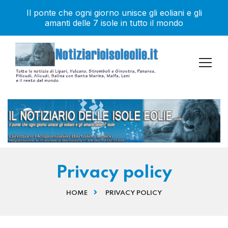
Il ponte che ogni giorno unisce gli eoliani e gli
amanti delle 7 isole in tutto il mondo
Privacy policy
HOME
PRIVACY POLICY