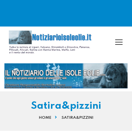
Satira&pizzini
HOME
SATIRA&PIZZINI