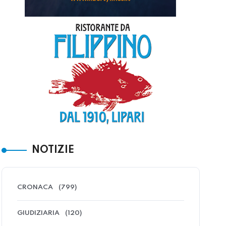
NOTIZIE
CRONACA
(799)
GIUDIZIARIA
(120)